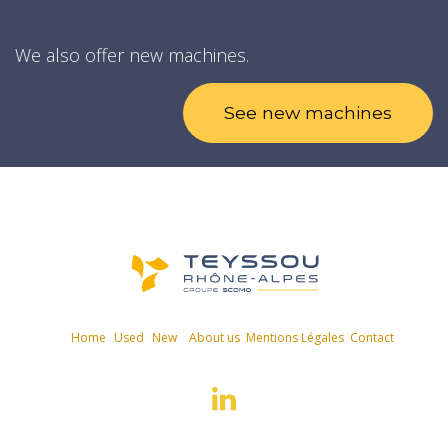
We also offer new machines.
See new machines
Home
Used
New
About us
Mentions Légales
Contact