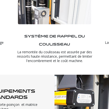
Système de rappel du
age
La
coulisseau
La remontée du coulisseau est assurée par des
ressorts haute résistance, permettant de limiter
l'encombrement et le coût machine.
uipements
andards
orte-poinçon et matrice
e type