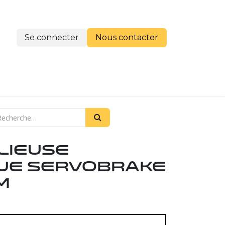
Se connecter
Nous cont​​​​acter
re histoire
lieuse
ue servobrake
M