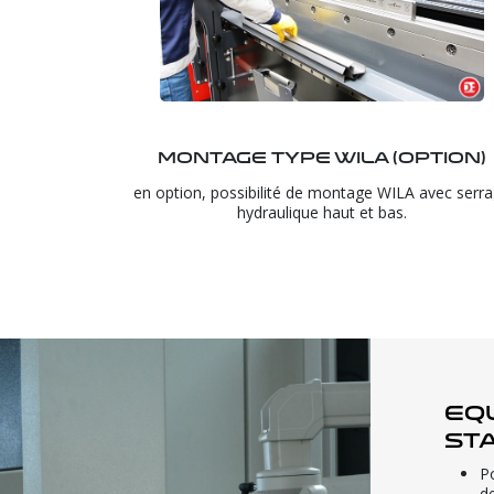
Montage type WILA (option)
en option, possibilité de montage WILA avec serr
hydraulique haut et bas.
Eq
st
P
d