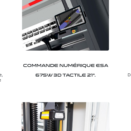
Commande numérique ESA
e,
D
675W 3D tactile 21".
e