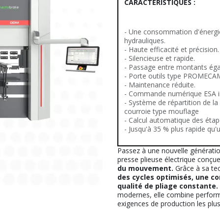
CARACTÉRISTIQUES :
- Une consommation d'énergie
hydrauliques.
- Haute efficacité et précision.
- Silencieuse et rapide.
- Passage entre montants égal
- Porte outils type PROMEC
- Maintenance réduite.
- Commande numérique ESA intui
- Système de répartition de l
courroie type mouflage
- Calcul automatique des étape
- Jusqu'à 35 % plus rapide qu'
Passez à une nouvelle générati
presse plieuse électrique conçue
du mouvement.
Grâce à sa tec
des cycles optimisés, une c
qualité de pliage constante.
modernes, elle combine performan
exigences de production les plus