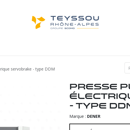
achines d'occasion
Machines neuves
Not
ctrique servobrake - type DDM
Presse p
électriq
- type DD
Marque :
DENER