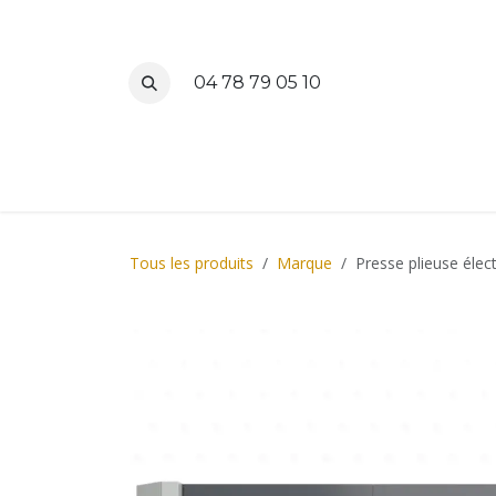
Se rendre au contenu
04 78 79 05 10
Accueil
M
Tous les produits
Marque
Presse plieuse éle