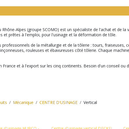
u Rhône-Alpes (groupe SCOMO) est un spécialiste de l'achat et de la 
s et prêtes à l'emploi, pour l'usinage et la déformation de tôle.
ofessionnels de la métallurgie et de la tôlerie : tours, fraiseuses, ce
 poinçonneuses, rouleuses et ébavureuses côté tôlerie. Chaque machine-
 France et à l'export sur les cinq continents. Besoin d'un conseil ou 
uits
Mécanique
CENTRE D'USINAGE
Vertical
re d'usinage HURCO -
Centre d'usinage vertical DECKEL
Cen