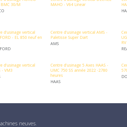
 BMC 30/M
MAHO - V64 Linear
HA
CO
HA
e d'usinage vertical
Centre d'usinage vertical AMS -
Cen
ORD - EL 850 neuf en
Paletisse Super Dart
UG
k
RV
AMS
FORD
RE
e d'usinage vertical
Centre d'usinage 5 Axes HAAS -
Ce
 - VM3
UMC 750 SS année 2022 -2780
57
heures
S
D
HAAS
achines neuves.