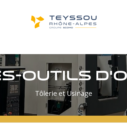
achines d'occasion
Machines neuves
Not
-outils d'o
Tôlerie et Usinage