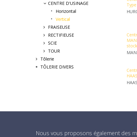
CENTRE D'USINAGE
Type
Horizontal
HUR
Vertical
FRAISEUSE
Centr
RECTIFIEUSE
MANF
SCIE
stoc
TOUR
MAN
Tôlerie
TÔLERIE DIVERS
Centr
HAAS
HAA
Nous vous proposons également des m