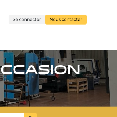
Se connecter
Nous cont​​​​acter
re histoire
ccasion ​