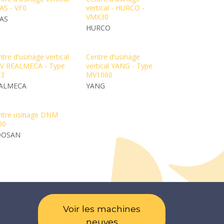
AS - VF0
vertical - HURCO -
VMX30
AS
HURCO
tre d'usinage vertical
Centre d'usinage
V REALMECA - Type
vertical YANG - Type
 3
MV1060
ALMECA
YANG
ntre usinage DNM
00
OOSAN
Voir les machines
neuves​​​​