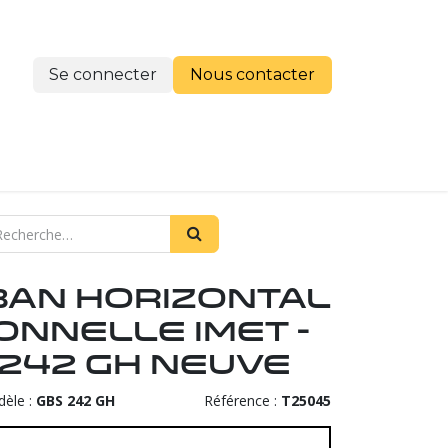
Se connecter
Nous cont​​​​acter
re histoire
uban horizontal
onnelle IMET -
 242 GH Neuve
èle :
GBS 242 GH
Référence :
T25045