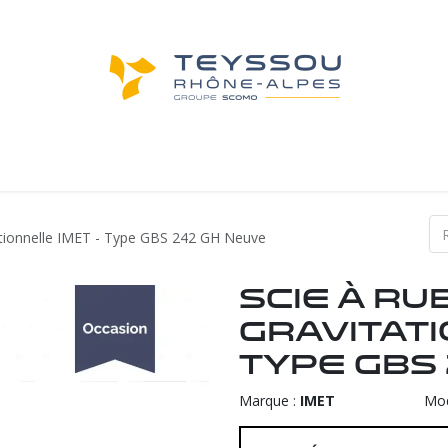
achines d'occasion
Machines neuves
Not
tationnelle IMET - Type GBS 242 GH Neuve
Scie à r
gravitati
Type GBS
Marque :
IMET
Mod