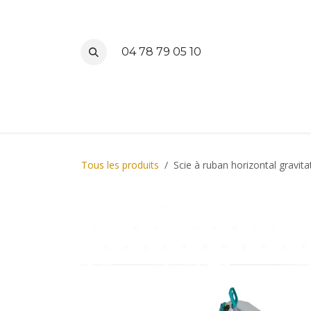
Se rendre au contenu
04 78 79 05 10
Accueil
M
Tous les produits
Scie à ruban horizontal gravi