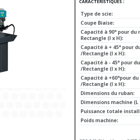
CARACTÉRISTIQUES :
Type de scie
:
Coupe Biaise
:
Capacité à 90° pour du 
Rectangle (l x H)
:
Capacité à + 45° pour d
/Rectangle (l x H)
:
Capacité à - 45° pour d
/Rectangle (l x H)
:
Capacité à +60°pour du
/Rectangle (l x H)
:
Dimensions du ruban
:
Dimensions machine (L x
Puissance totale instal
Poids machine
: