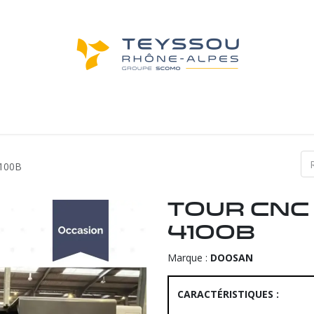
achines d'occasion
Machines neuves
Not
100B
Tour CNC
4100B
Marque :
DOOSAN
CARACTÉRISTIQUES :