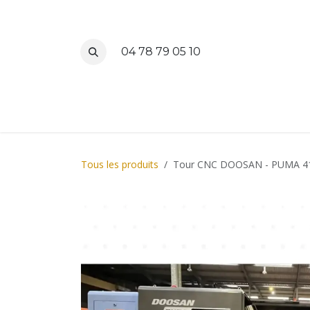
Se rendre au contenu
04 78 79 05 10
Accueil
M
Tous les produits
Tour CNC DOOSAN - PUMA 4