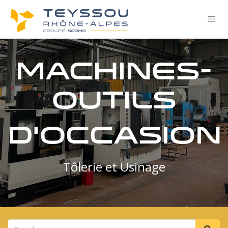
Se rendre au contenu
Machines-
outils
d'occasion ​
Tôlerie et Usinage