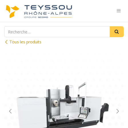
Se rendre au contenu
Tous les produits